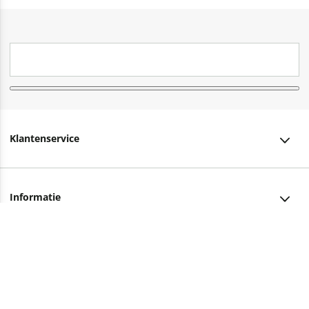
Klantenservice
Klantenservice
Informatie
Bestellen
Over ons
Bezorging
Advies nodig?
Vacatures
Betalen
Facebook
Winkels en openingstijden