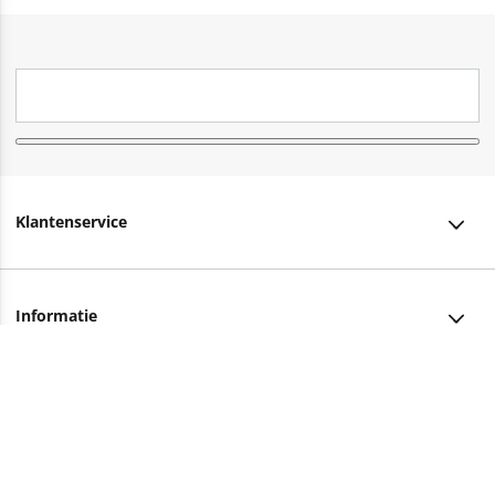
Klantenservice
Klantenservice
Informatie
Bestellen
Over ons
Bezorging
Advies nodig?
Vacatures
Betalen
Facebook
Winkels en openingstijden