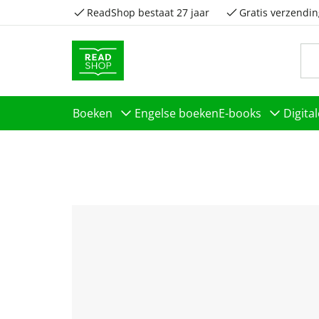
ReadShop bestaat 27 jaar
Gratis verzendin
Boeken
Engelse boeken
E-books
Digita