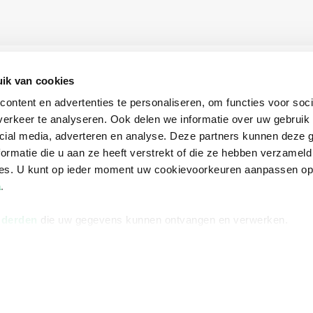
ik van cookies
ontent en advertenties te personaliseren, om functies voor soci
erkeer te analyseren. Ook delen we informatie over uw gebruik 
cial media, adverteren en analyse. Deze partners kunnen deze
ormatie die u aan ze heeft verstrekt of die ze hebben verzameld
ces. U kunt op ieder moment uw cookievoorkeuren aanpassen o
a
.
 derden
die uw gegevens kunnen ontvangen en verwerken.
Informatie
Advies nodi
Over ons
Facebook
Vacatures
Instagram
Winkels en openingstijden
helpdesk@r