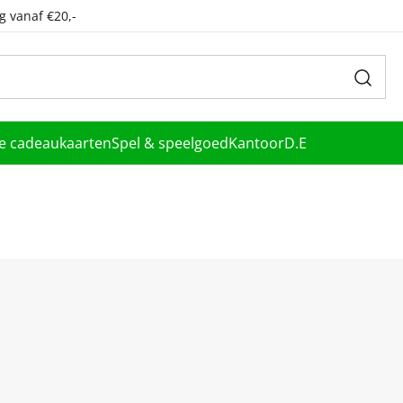
g vanaf €20,-
le cadeaukaarten
Spel & speelgoed
Kantoor
D.E