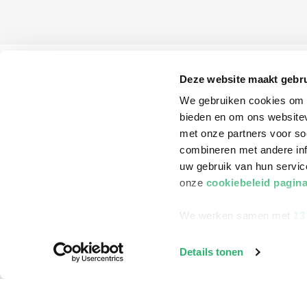
Deze website maakt gebru
We gebruiken cookies om c
bieden en om ons websitev
met onze partners voor so
combineren met andere inf
uw gebruik van hun servi
onze
cookiebeleid pagin
We werken samen met
13
Klantenservice
Details tonen
Bestellen
Bezorging
Betalen