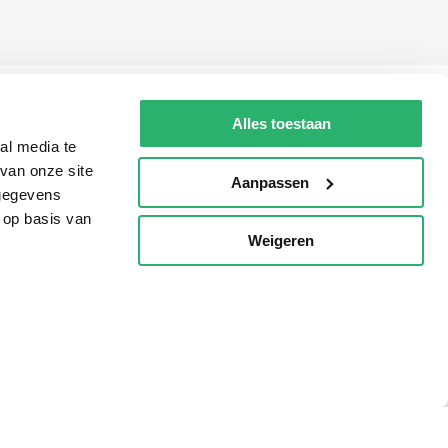
Alles toestaan
al media te
van onze site
Aanpassen
 gegevens
 op basis van
Weigeren
p
g?
eadshop.nl