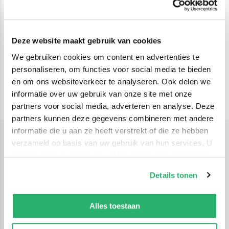
Deze website maakt gebruik van cookies
We gebruiken cookies om content en advertenties te
personaliseren, om functies voor social media te bieden
en om ons websiteverkeer te analyseren. Ook delen we
informatie over uw gebruik van onze site met onze
partners voor social media, adverteren en analyse. Deze
partners kunnen deze gegevens combineren met andere
informatie die u aan ze heeft verstrekt of die ze hebben
verzameld op basis van uw gebruik van hun services. U
Ziekte & allergieën
kunt op ieder moment uw cookievoorkeuren aanpassen
Het leven gaat niet altijd over rozen. Ziekte of
op onze
cookiebeleid pagina
.
Details tonen
allergie&euml;n. We krijgen er vroeg of laat allemaal te
maken. Bij jezelf. Of in je omgeving. Van een griepje tot
We werken samen met
13 derden
die uw gegevens
kunnen ontvangen en verwerken.
een serieuze aandoening. Over jeuk of dementie. De
Alles toestaan
overgang of stoppen met roken. Gewrichtspijn of