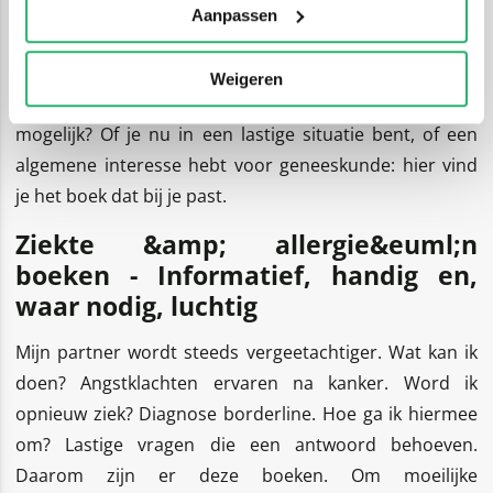
huidziekte. Allerlei uiteenlopende onderwerpen worden
Aanpassen
besproken en behandeld. Wat moet je erover weten?
Hoe ga je er mee om? Maar ook - genezen is immers
Weigeren
beter dan voorkomen &ndash; hoe leef je zo gezond
mogelijk? Of je nu in een lastige situatie bent, of een
algemene interesse hebt voor geneeskunde: hier vind
je het boek dat bij je past.
Ziekte &amp; allergie&euml;n
boeken - Informatief, handig en,
waar nodig, luchtig
Mijn partner wordt steeds vergeetachtiger. Wat kan ik
doen? Angstklachten ervaren na kanker. Word ik
opnieuw ziek? Diagnose borderline. Hoe ga ik hiermee
om? Lastige vragen die een antwoord behoeven.
Daarom zijn er deze boeken. Om moeilijke