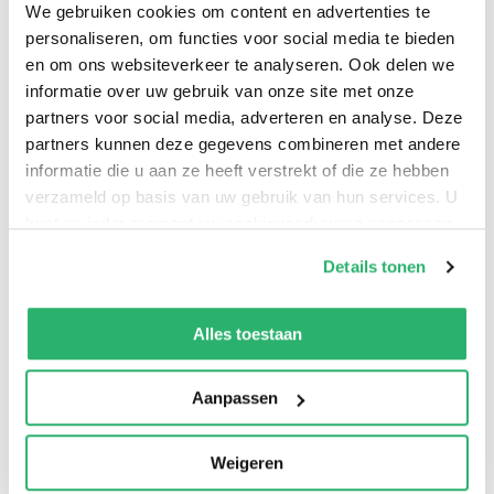
We gebruiken cookies om content en advertenties te
personaliseren, om functies voor social media te bieden
‘Met deze roman bewijst Carrasco glansrijk zijn
en om ons websiteverkeer te analyseren. Ook delen we
schrijverschap.’ ****
NRC Handelsblad
informatie over uw gebruik van onze site met onze
partners voor social media, adverteren en analyse. Deze
partners kunnen deze gegevens combineren met andere
‘Deze prachtige, indrukwekkende roman laat zien dat
informatie die u aan ze heeft verstrekt of die ze hebben
de empathie voor een ander je terecht kan doen
verzameld op basis van uw gebruik van hun services. U
twijfelen aan je eigen manier van leven.’
kunt op ieder moment uw cookievoorkeuren aanpassen
Nederlands Dagblad
op onze
cookiebeleid pagina
.
Details tonen
‘Alle zintuigen raken geprikkeld door het ongelooflijke
We werken samen met
13 derden
die uw gegevens
kunnen ontvangen en verwerken.
palet van de Spaanse taalvirtuoos Carrasco. Je ruikt de
Alles toestaan
aarde, hoort de stemmen, voelt de aarde alsof je boven
dit betoverende verhaal hangt.’
Zin
Aanpassen
‘De grond onder onze voeten is een aangrijpend,
Weigeren
overweldigend en diep menselijk verhaal.’ *****