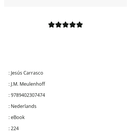
:
Jesús Carrasco
:
J.M. Meulenhoff
:
9789402307474
:
Nederlands
:
eBook
:
224