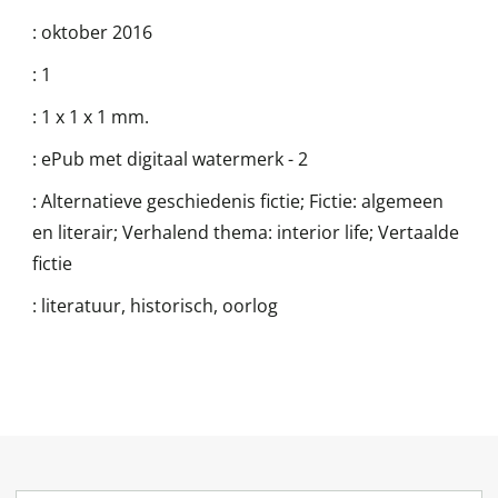
:
oktober 2016
:
1
:
1 x 1 x 1 mm.
:
ePub met digitaal watermerk - 2
:
Alternatieve geschiedenis fictie; Fictie: algemeen
en literair; Verhalend thema: interior life; Vertaalde
fictie
:
literatuur, historisch, oorlog