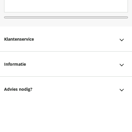
Klantenservice
Klantenservice
Informatie
Bestellen
Over ons
Bezorging
Advies nodig?
Vacatures
Betalen
Facebook
Winkels en openingstijden
Retourneren
9,99
Instagram
Cadeaukaart
Veelgestelde vragen