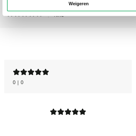
Een eenling tussen de rebellen
Weigeren
|
NRC
0
|
0