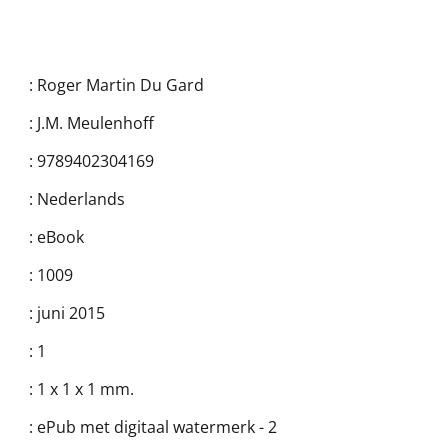
:
Roger Martin Du Gard
:
J.M. Meulenhoff
:
9789402304169
:
Nederlands
:
eBook
:
1009
:
juni 2015
:
1
:
1 x 1 x 1 mm.
:
ePub met digitaal watermerk - 2