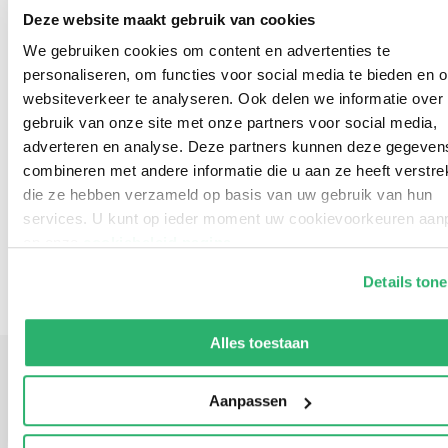
Deze website maakt gebruik van cookies
en Antoine.’
VPRO Gids
We gebruiken cookies om content en advertenties te
personaliseren, om functies voor social media te bieden en 
‘Alles is mooi aan deze roman: het ongehoord rijke
websiteverkeer te analyseren. Ook delen we informatie over
verhaal, de discrete vertelstijl, de schitterende
gebruik van onze site met onze partners voor social media,
vertaling.’
Trouw
adverteren en analyse. Deze partners kunnen deze gegeven
combineren met andere informatie die u aan ze heeft verstrek
die ze hebben verzameld op basis van uw gebruik van hun
services. U kunt op ieder moment uw cookievoorkeuren aa
op onze
cookiebeleid pagina
.
Details ton
We werken samen met
13 derden
die uw gegevens kunnen
ontvangen en verwerken.
Alles toestaan
Aanpassen