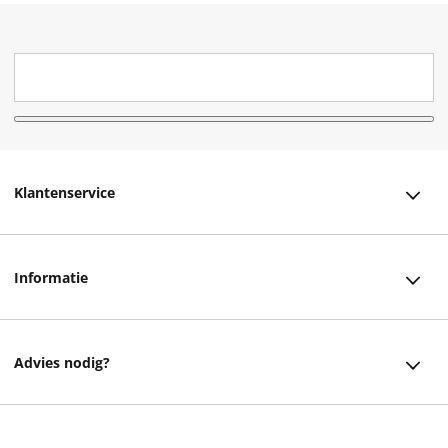
Klantenservice
Klantenservice
Informatie
Bestellen
Over ons
Bezorging
Advies nodig?
Vacatures
Betalen
Facebook
Winkels en openingstijden
Retourneren