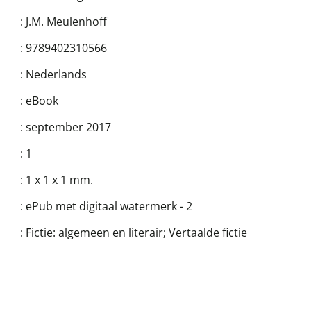
:
J.M. Meulenhoff
:
9789402310566
:
Nederlands
:
eBook
:
september 2017
:
1
:
1 x 1 x 1 mm.
:
ePub met digitaal watermerk - 2
:
Fictie: algemeen en literair; Vertaalde fictie