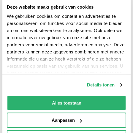
Alejandro Mayta komt op een feest een jonge man
Deze website maakt gebruik van cookies
tegen die hem de kans geeft zijn revolutionaire
We gebruiken cookies om content en advertenties te
ambities te verwerkelijken. Mayta, die vindt dat hij
personaliseren, om functies voor social media te bieden
en om ons websiteverkeer te analyseren. Ook delen we
genoeg jaren heeft verspild aan het praten over
informatie over uw gebruik van onze site met onze
revolutie, besluit nu daadwerkelijk iets voor zijn land te
partners voor social media, adverteren en analyse. Deze
doen – en ook voor zichzelf en zijn homoseksuele
partners kunnen deze gegevens combineren met andere
lotgenoten. Want voor communistische idealen
informatie die u aan ze heeft verstrekt of die ze hebben
vechten betekent strijden tegen álle vooroordelen.
verzameld op basis van uw gebruik van hun services. U
Maar als hij door zijn linkse strijdgenoten in de steek
kunt op ieder moment uw cookievoorkeuren aanpassen
op onze
cookiebeleid pagina
.
wordt gelaten mislukt zijn revolutie en jaren later rest
Details tonen
alleen de vraag: wie was Alejandro Mayta?
We werken samen met
13 derden
die uw gegevens
kunnen ontvangen en verwerken.
Alles toestaan
Aanpassen