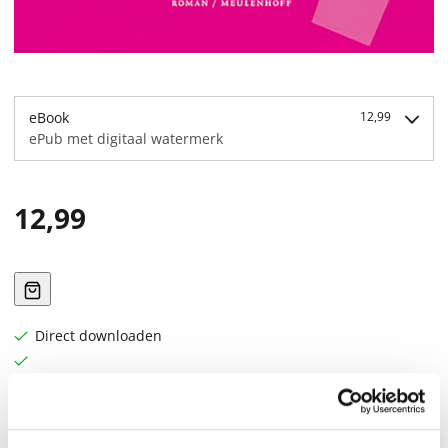
eBook
12,99
ePub met digitaal watermerk
12,99
Direct downloaden
Het verzameld werk van een van de grootste schrijvers
van Latijns-Amerika. De trotskistische en homoseksuele