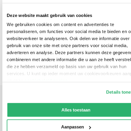
‘Vakliteratuur voor iedere boekhandelaar.’ Anthoni
Deze website maakt gebruik van cookies
Fierloos, boekhandel en uitgeverij Paard van Troje,
We gebruiken cookies om content en advertenties te
Goes
personaliseren, om functies voor social media te bieden en 
websiteverkeer te analyseren. Ook delen we informatie over
‘Ik vond het heerlijk om te leren begrijpen waarom ik
gebruik van onze site met onze partners voor social media,
een boek mooi vind.’ Nathalie Derycke, lezeres uit
adverteren en analyse. Deze partners kunnen deze gegeven
combineren met andere informatie die u aan ze heeft verstrek
Vlaanderen.
die ze hebben verzameld op basis van uw gebruik van hun
services. U kunt op ieder moment uw cookievoorkeuren aa
op onze
cookiebeleid pagina
.
Details ton
We werken samen met
13 derden
die uw gegevens kunnen
ontvangen en verwerken.
Alles toestaan
Heeft bij vlagen iets schools […]. Dat is niet erg omdat
Paris verder zo enthousiast, goed en humoristisch
Aanpassen