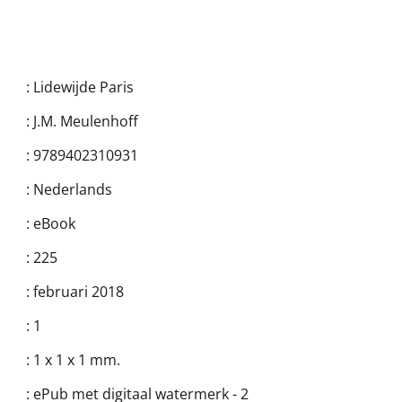
:
Lidewijde Paris
:
J.M. Meulenhoff
:
9789402310931
:
Nederlands
:
eBook
:
225
:
februari 2018
:
1
:
1 x 1 x 1 mm.
:
ePub met digitaal watermerk - 2