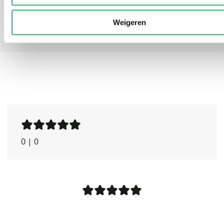
vertelt.
Weigeren
|
De Volkskrant
0
|
0