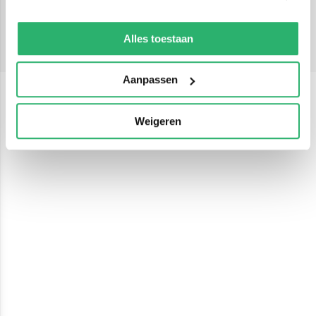
Muziek
We werken samen met
13 derden
die uw gegevens
Muziek
kunnen ontvangen en verwerken.
Alles toestaan
Aanpassen
Weigeren