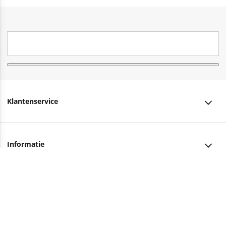
Klantenservice
Klantenservice
Informatie
Bestellen
Over ons
Bezorging
Advies nodig?
Vacatures
Betalen
Facebook
Winkels en openingstijden