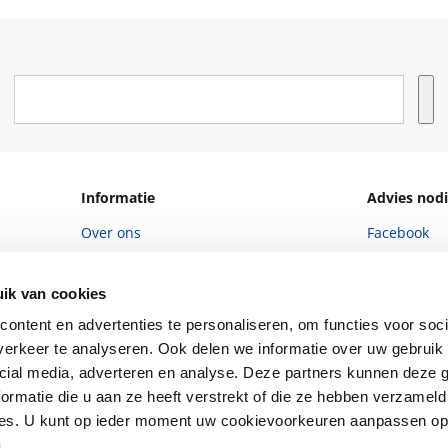
Informatie
Advies nodi
Over ons
Facebook
Vacatures
Instagram
ik van cookies
Winkels en openingstijden
helpdesk@r
ontent en advertenties te personaliseren, om functies voor soci
Cadeaukaart
088 - 133 84
erkeer te analyseren. Ook delen we informatie over uw gebruik 
Ondernemer worden
cial media, adverteren en analyse. Deze partners kunnen deze
ormatie die u aan ze heeft verstrekt of die ze hebben verzameld
Vulnerability Disclosure policy
ces. U kunt op ieder moment uw cookievoorkeuren aanpassen o
a
.