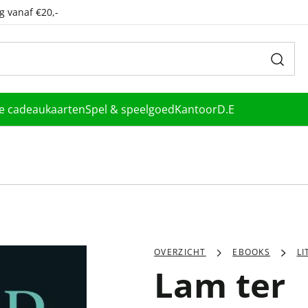
g vanaf €20,-
le cadeaukaarten
Spel & speelgoed
Kantoor
D.E
OVERZICHT
EBOOKS
L
Lam ter