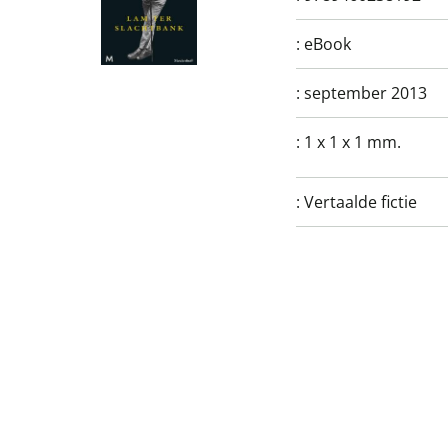
:
eBook
:
september 2013
:
1 x 1 x 1 mm.
:
Vertaalde fictie