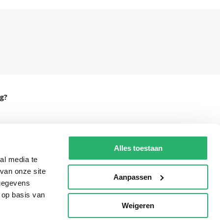
g?
eadshop.nl
Alles toestaan
al media te
 32
van onze site
Aanpassen
 gegevens
 op basis van
Weigeren
p