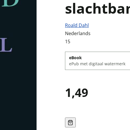
slachtba
Roald Dahl
Nederlands
15
eBook
ePub met digitaal watermerk
1,49