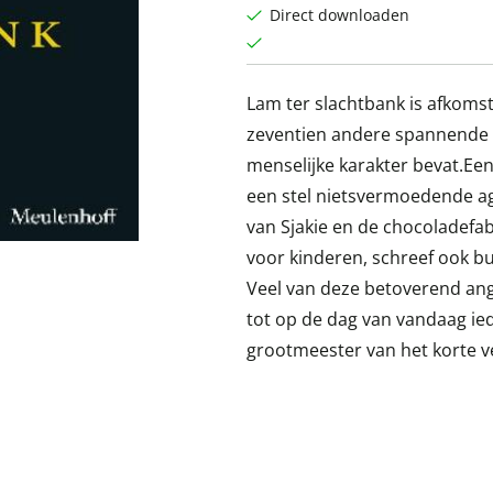
Direct downloaden
Lam ter slachtbank is afkomsti
zeventien andere spannende k
menselijke karakter bevat.Ee
een stel nietsvermoedende ag
van Sjakie en de chocoladefab
voor kinderen, schreef ook b
Veel van deze betoverend ang
tot op de dag van vandaag ied
grootmeester van het korte 