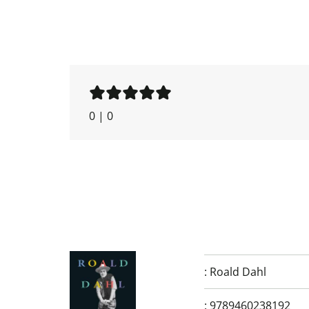
0
|
0
:
Roald Dahl
:
9789460238192