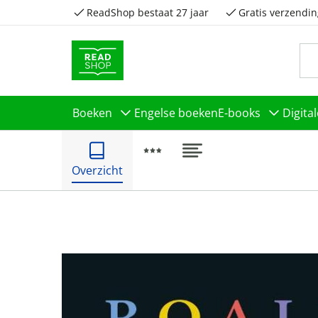
ReadShop bestaat 27 jaar
Gratis verzendin
Boeken
Engelse boeken
E-books
Digita
Overzicht