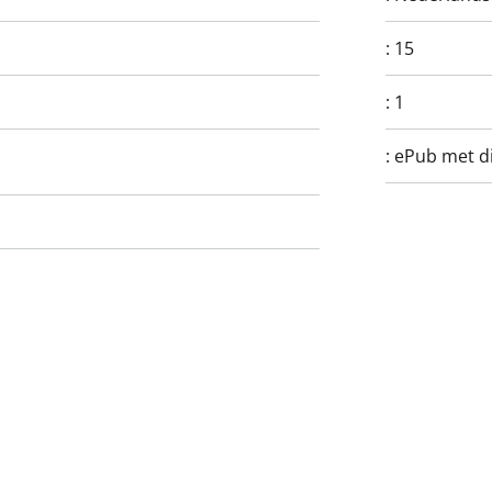
:
15
:
1
:
ePub met di