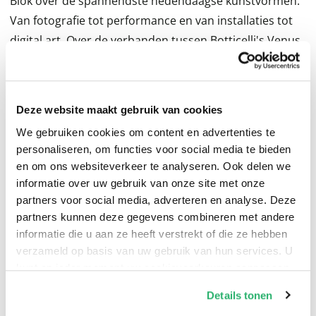
Blok over de spannendste hedendaagse kunstvormen.
Van fotografie tot performance en van installaties tot
digital art. Over de verbanden tussen Botticelli's Venus
en Carlijn Jacobs' foto van Beyoncé op een paard. Over
beroemde beelden als Leibovitz' foto van de zwangere
Demi Moore, maar ook minder bekende maar
Deze website maakt gebruik van cookies
boeiende werken.
We gebruiken cookies om content en advertenties te
personaliseren, om functies voor social media te bieden
Blok gidst je met de voor haar kenmerkende
en om ons websiteverkeer te analyseren. Ook delen we
bevlogenheid langs verschillende kunstdisciplines en
informatie over uw gebruik van onze site met onze
moedigt je vooral aan er zélf op uit te gaan.
partners voor social media, adverteren en analyse. Deze
partners kunnen deze gegevens combineren met andere
informatie die u aan ze heeft verstrekt of die ze hebben
'Kunst kijken met Cathelijne Blok is kunst beleven door
verzameld op basis van uw gebruik van hun services. U
de ogen van deze tijd. En dat is relevant én interessant.'
kunt op ieder moment uw cookievoorkeuren aanpassen
-
Tim Hofman
op onze
cookiebeleid pagina
.
Details tonen