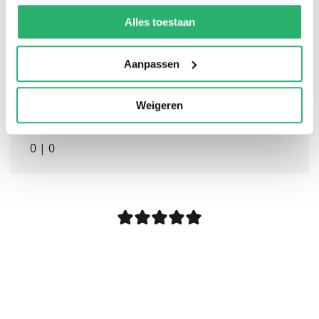
We werken samen met
13 derden
die uw gegevens
kunnen ontvangen en verwerken.
Alles toestaan
Aanpassen
Weigeren
0
|
0