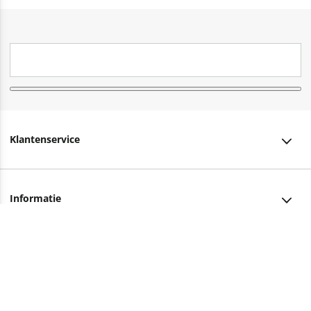
Klantenservice
Klantenservice
Informatie
Bestellen
Over ons
Bezorging
Advies nodig?
Vacatures
Betalen
Facebook
Winkels en openingstijden