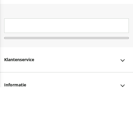
Klantenservice
Klantenservice
Informatie
Bestellen
Over ons
Bezorging
Advies nodig?
Vacatures
Betalen
Facebook
Winkels en openingstijden