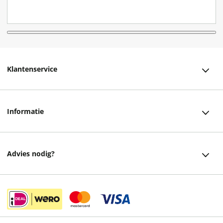
Klantenservice
Klantenservice
Informatie
Bestellen
Over ons
Bezorging
Advies nodig?
Vacatures
Betalen
Facebook
Winkels en openingstijden
Retourneren
Instagram
Cadeaukaart
Veelgestelde vragen