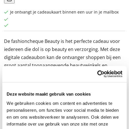
Je ontvangt je cadeaukaart binnen een uur in je mailbox
De fashioncheque Beauty is het perfecte cadeau voor
iedereen die dol is op beauty en verzorging. Met deze
digitale cadeaubon kan de ontvanger shoppen bij een
groot aantal toonaangevende beautywinkels en
webshops, zoals Douglas, Parfumado, Rituals, Marie-
Stella-Maris, ICI Paris XL en nog veel meer. Ideaal als je
iemand wilt verwennen met luxe parfums, make-up of
Deze website maakt gebruik van cookies
fijne verzorgingsproducten. Kies voor de
We gebruiken cookies om content en advertenties te
fashioncheque Beauty en de cadeaubon wordt direct
personaliseren, om functies voor social media te bieden
na bestelling per e-mail verstuurd.
en om ons websiteverkeer te analyseren. Ook delen we
informatie over uw gebruik van onze site met onze