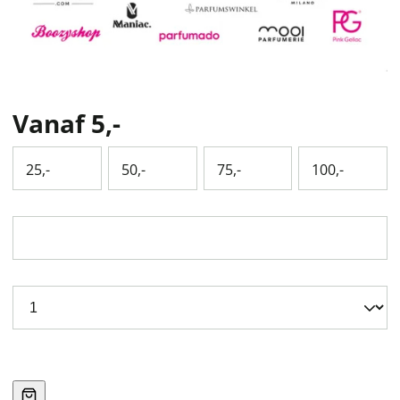
Vanaf
5,-
25,-
50,-
75,-
100,-