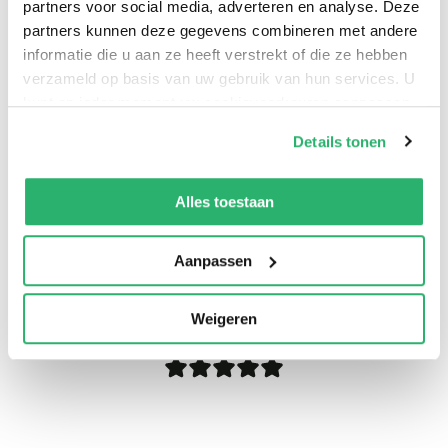
partners voor social media, adverteren en analyse. Deze
partners kunnen deze gegevens combineren met andere
informatie die u aan ze heeft verstrekt of die ze hebben
verzameld op basis van uw gebruik van hun services. U
kunt op ieder moment uw cookievoorkeuren aanpassen
op onze
cookiebeleid pagina
.
Details tonen
We werken samen met
13 derden
die uw gegevens
kunnen ontvangen en verwerken.
Alles toestaan
Aanpassen
0
|
0
Weigeren