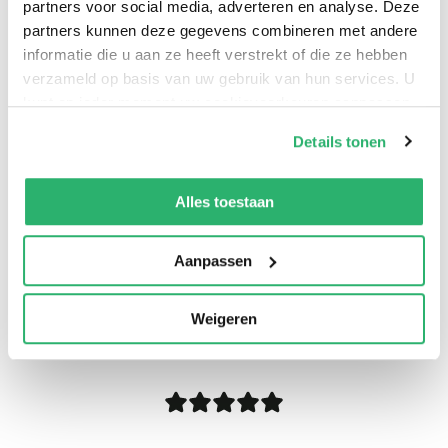
partners voor social media, adverteren en analyse. Deze
partners kunnen deze gegevens combineren met andere
informatie die u aan ze heeft verstrekt of die ze hebben
verzameld op basis van uw gebruik van hun services. U
kunt op ieder moment uw cookievoorkeuren aanpassen
op onze
cookiebeleid pagina
.
Details tonen
We werken samen met
13 derden
die uw gegevens
kunnen ontvangen en verwerken.
Alles toestaan
Aanpassen
0
|
0
Weigeren