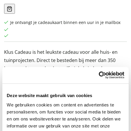
Je ontvangt je cadeaukaart binnen een uur in je mailbox
Klus Cadeau is het leukste cadeau voor alle huis- en
tuinprojecten. Direct te besteden bij meer dan 350
bouwmarkten en doe-het-zelf winkels in heel
Nederland. Van gereedschap en verf tot hout en
behang: alles voor jouw droomhuis of -tuin. Perfect
voor elke klusser, van beginner tot professional! Zodat
Deze website maakt gebruik van cookies
iedereen zijn huis en tuin kan omtoveren tot een
We gebruiken cookies om content en advertenties te
droomplek. Bekijk alle acceptanten hier:
personaliseren, om functies voor social media te bieden
www.kluscadeau.nl. Je ontvangt je digitale kaart binnen
en om ons websiteverkeer te analyseren. Ook delen we
enkele minuten na betaling van je bestelling.
informatie over uw gebruik van onze site met onze