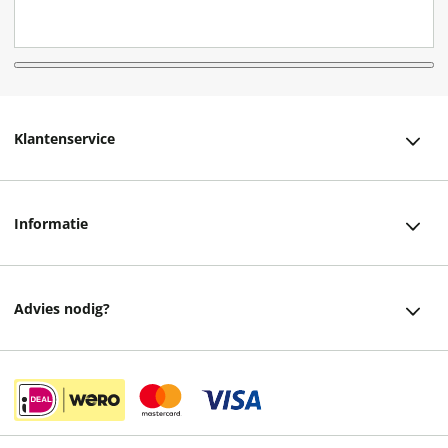
Klantenservice
Klantenservice
Informatie
Bestellen
Over ons
Bezorging
Advies nodig?
Vacatures
Betalen
Facebook
Winkels en openingstijden
Retourneren
Instagram
Cadeaukaart
Veelgestelde vragen