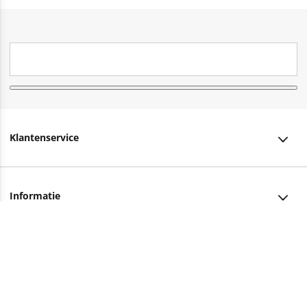
Klantenservice
Klantenservice
Informatie
Bestellen
Over ons
Bezorging
Advies nodig?
Vacatures
Betalen
Facebook
Winkels en openingstijden