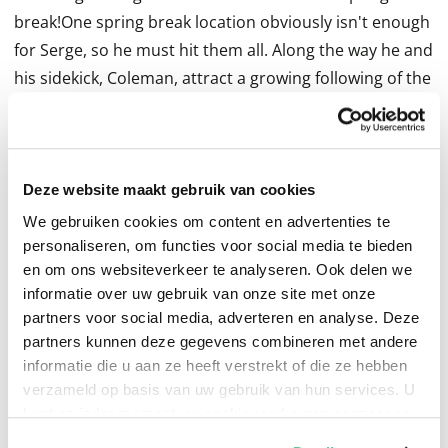
break!One spring break location obviously isn't enough
for Serge, so he must hit them all. Along the way he and
his sidekick, Coleman, attract a growing following of the
nation's top college students . . . and a mysterious gang
that leaves a trail of young bodies in its wake.After
years of quiet, a legendary Miami kingpin from the
anything-goes eighties is suddenly back in the news . . .
Deze website maakt gebruik van cookies
along with one of the state's most psychotic homicidal
We gebruiken cookies om content en advertenties te
monsters, every bit as criminally insane as Serge—
personaliseren, om functies voor social media te bieden
en om ons websiteverkeer te analyseren. Ook delen we
except without the morals.The mysteries continue to
informatie over uw gebruik van onze site met onze
mount: How did Coleman end up with even more
partners voor social media, adverteren en analyse. Deze
disciples than Serge? Can kids successfully climb fences
partners kunnen deze gegevens combineren met andere
while carrying pizzas? Will Serge survive the carnage,
informatie die u aan ze heeft verstrekt of die ze hebben
armed with a GPS and a kiddie pool?Pack the cooler,
verzameld op basis van uw gebruik van hun services. U
load the car, and head to where the water is warm for a
kunt op ieder moment uw cookievoorkeuren aanpassen
op onze
cookiebeleid pagina
.
spring vacation you won't soon forget—no matter how