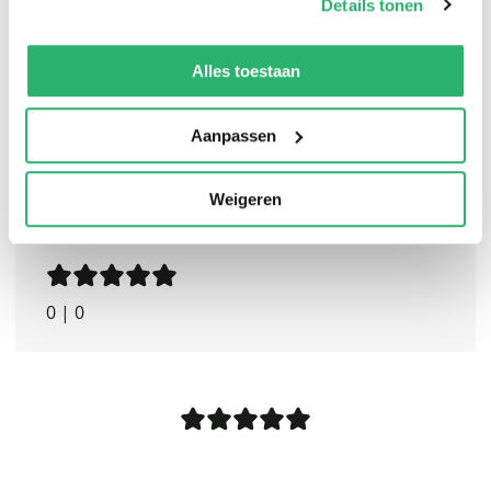
Details tonen
much you might try!
We werken samen met
13 derden
die uw gegevens
kunnen ontvangen en verwerken.
Alles toestaan
Aanpassen
Weigeren
0
|
0