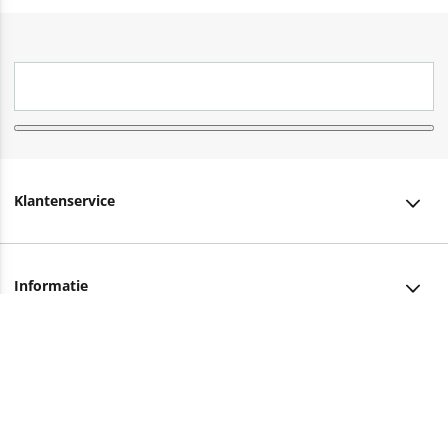
Klantenservice
Klantenservice
Informatie
Bestellen
Over ons
Bezorging
Advies nodig?
Vacatures
Betalen
Facebook
Winkels en openingstijden