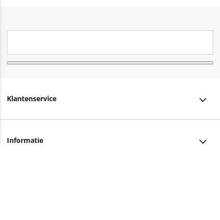
Klantenservice
Klantenservice
Informatie
Bestellen
Over ons
Bezorging
Advies nodig?
Vacatures
Betalen
Facebook
Winkels en openingstijden