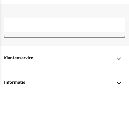
Klantenservice
Klantenservice
Informatie
Bestellen
Over ons
Bezorging
Advies nodig?
Vacatures
Betalen
Facebook
Winkels en openingstijden