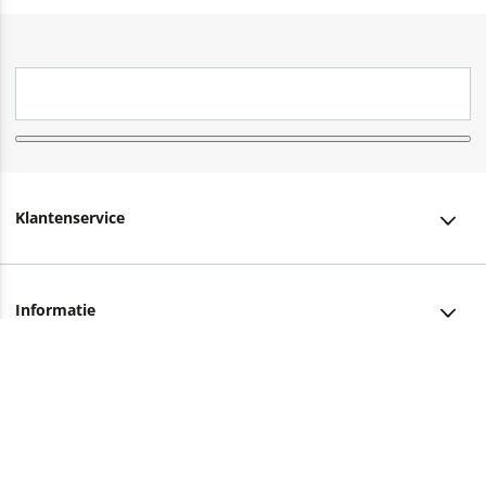
Klantenservice
Klantenservice
Informatie
Bestellen
Over ons
Bezorging
Advies nodig?
Vacatures
Betalen
Facebook
Winkels en openingstijden