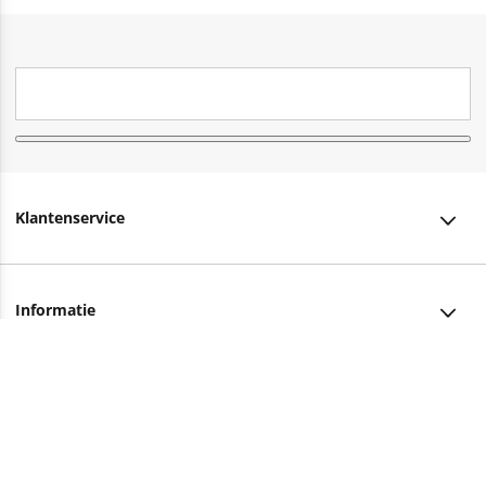
Klantenservice
Klantenservice
Informatie
Bestellen
Over ons
Bezorging
Advies nodig?
Vacatures
Betalen
Facebook
Winkels en openingstijden