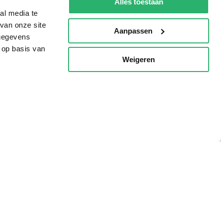
Alles toestaan
al media te
van onze site
Aanpassen
 gegevens
 op basis van
Weigeren
p
g?
eadshop.nl
 32