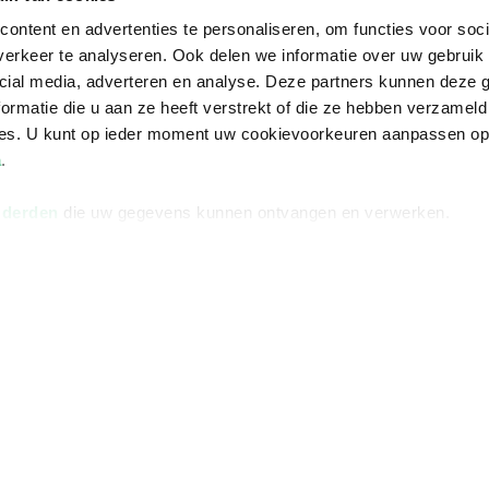
ontent en advertenties te personaliseren, om functies voor soci
erkeer te analyseren. Ook delen we informatie over uw gebruik 
cial media, adverteren en analyse. Deze partners kunnen deze
ormatie die u aan ze heeft verstrekt of die ze hebben verzameld
ces. U kunt op ieder moment uw cookievoorkeuren aanpassen o
a
.
 derden
die uw gegevens kunnen ontvangen en verwerken.
Informatie
Advies nodi
Over ons
Facebook
Vacatures
Instagram
Winkels en openingstijden
helpdesk@r
Cadeaukaart
088 - 133 84
Ondernemer worden