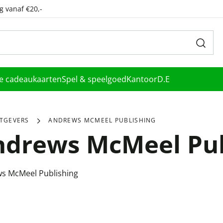
g vanaf €20,-
le cadeaukaarten
Spel & speelgoed
Kantoor
D.E
ITGEVERS
ANDREWS MCMEEL PUBLISHING
ndrews McMeel Pub
s McMeel Publishing