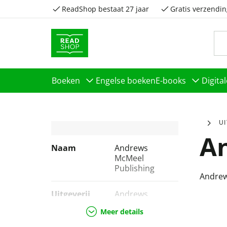
ReadShop bestaat 27 jaar
Gratis verzendin
Boeken
Engelse boeken
E-books
Digita
U
A
Naam
Andrews
McMeel
Publishing
Andrew
Uitgeverij
Andrews
McMeel
Meer details
Publishing