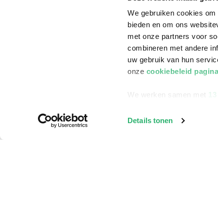
We gebruiken cookies om c
bieden en om ons websitev
met onze partners voor so
combineren met andere inf
uw gebruik van hun servi
onze
cookiebeleid pagin
We werken samen met
13
Details tonen
Klantenservice
Bestellen
Bezorging
Betalen
Retourneren
Veelgestelde vragen