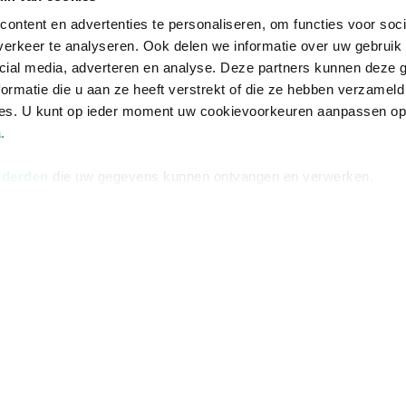
ontent en advertenties te personaliseren, om functies voor soci
erkeer te analyseren. Ook delen we informatie over uw gebruik 
cial media, adverteren en analyse. Deze partners kunnen deze
ormatie die u aan ze heeft verstrekt of die ze hebben verzameld
ces. U kunt op ieder moment uw cookievoorkeuren aanpassen o
a
.
 derden
die uw gegevens kunnen ontvangen en verwerken.
Informatie
Advies nodi
Over ons
Facebook
Vacatures
Instagram
Winkels en openingstijden
helpdesk@r
Cadeaukaart
088 - 133 84
Ondernemer worden