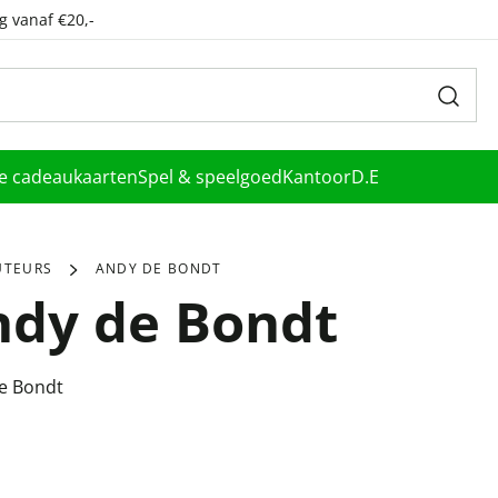
g vanaf €20,-
le cadeaukaarten
Spel & speelgoed
Kantoor
D.E
UTEURS
ANDY DE BONDT
ndy de Bondt
e Bondt