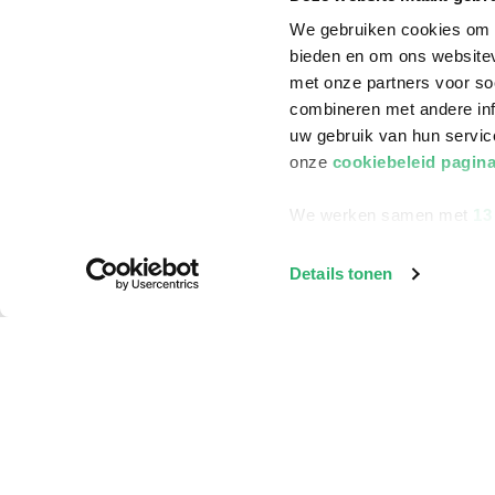
We gebruiken cookies om c
bieden en om ons websitev
met onze partners voor so
combineren met andere inf
uw gebruik van hun servi
onze
cookiebeleid pagin
We werken samen met
13
Details tonen
Klantenservice
Bestellen
Bezorging
Betalen
Retourneren
Veelgestelde vragen