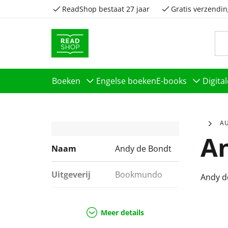
ReadShop bestaat 27 jaar
Gratis verzendin
Boeken
Engelse boeken
E-books
Digita
A
A
Naam
Andy de Bondt
Uitgeverij
Bookmundo
Andy d
Genres
Managementboeken
Meer details