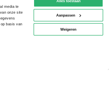
Alles toestaan
al media te
van onze site
Aanpassen
 gegevens
 op basis van
Weigeren
p
g?
eadshop.nl
 32