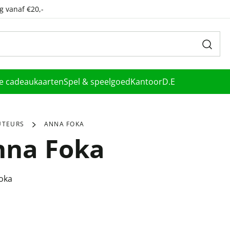
g vanaf €20,-
le cadeaukaarten
Spel & speelgoed
Kantoor
D.E
UTEURS
ANNA FOKA
nna Foka
oka