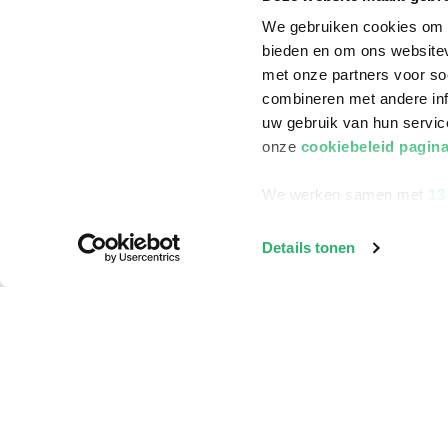
We gebruiken cookies om c
bieden en om ons websitev
met onze partners voor so
combineren met andere inf
uw gebruik van hun servi
onze
cookiebeleid pagin
We werken samen met
13
Details tonen
Klantenservice
Bestellen
Bezorging
Betalen
Retourneren
Veelgestelde vragen