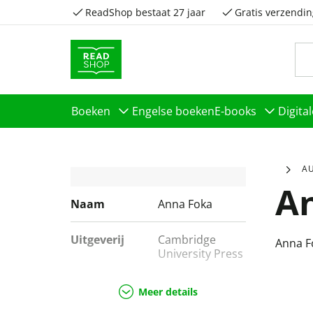
ReadShop bestaat 27 jaar
Gratis verzendin
Boeken
Engelse boeken
E-books
Digita
A
A
Naam
Anna Foka
Uitgeverij
Cambridge
Anna F
University Press
Genres
School &
Meer details
studieboeken