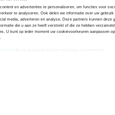
ontent en advertenties te personaliseren, om functies voor soci
erkeer te analyseren. Ook delen we informatie over uw gebruik 
cial media, adverteren en analyse. Deze partners kunnen deze
ormatie die u aan ze heeft verstrekt of die ze hebben verzameld
ces. U kunt op ieder moment uw cookievoorkeuren aanpassen o
a
.
 derden
die uw gegevens kunnen ontvangen en verwerken.
Informatie
Advies nodi
Over ons
Facebook
Vacatures
Instagram
Winkels en openingstijden
helpdesk@r
Cadeaukaart
088 - 133 84
Ondernemer worden