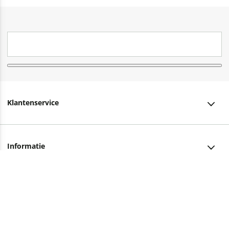
Klantenservice
Klantenservice
Informatie
Bestellen
Over ons
Bezorging
Advies nodig?
Vacatures
Betalen
Facebook
Winkels en openingstijden