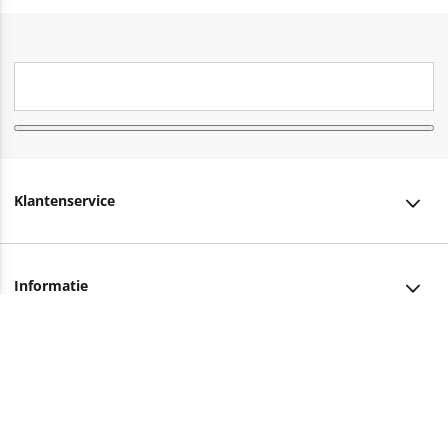
Klantenservice
Klantenservice
Informatie
Bestellen
Over ons
Bezorging
Advies nodig?
Vacatures
Betalen
Facebook
Winkels en openingstijden