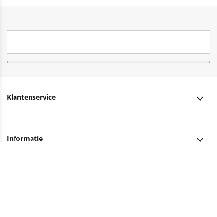
Klantenservice
Klantenservice
Informatie
Bestellen
Over ons
Bezorging
Advies nodig?
Vacatures
Betalen
Facebook
Winkels en openingstijden