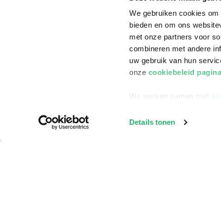
We gebruiken cookies om c
bieden en om ons websitev
met onze partners voor so
combineren met andere inf
uw gebruik van hun servi
onze
cookiebeleid pagin
We werken samen met
13
Details tonen
Klantenservice
Bestellen
Bezorging
Betalen
Retourneren
Veelgestelde vragen