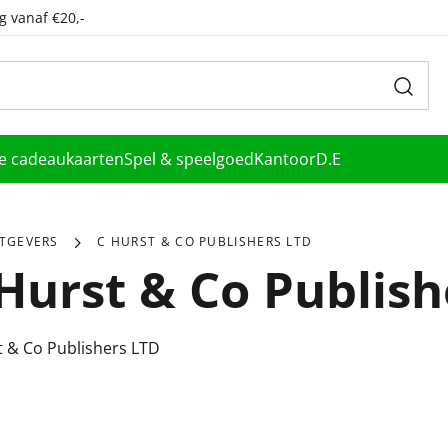
g vanaf €20,-
le cadeaukaarten
Spel & speelgoed
Kantoor
D.E
ITGEVERS
C HURST & CO PUBLISHERS LTD
Hurst & Co Publish
t & Co Publishers LTD