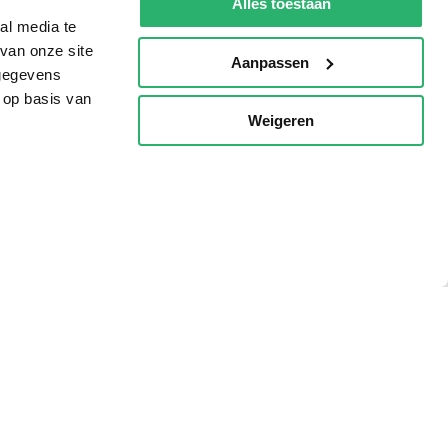
Alles toestaan
al media te
van onze site
Aanpassen
 gegevens
 op basis van
Weigeren
p
g?
eadshop.nl
 32