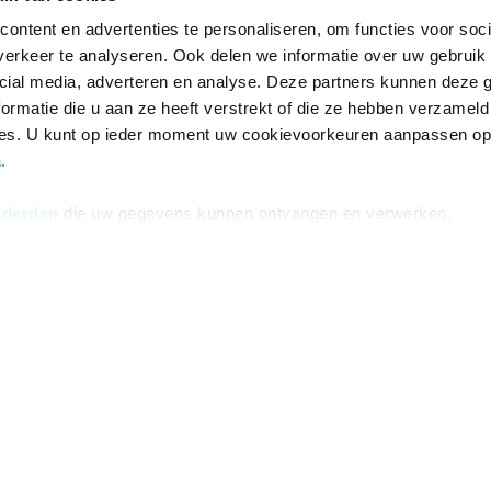
ontent en advertenties te personaliseren, om functies voor soci
erkeer te analyseren. Ook delen we informatie over uw gebruik 
cial media, adverteren en analyse. Deze partners kunnen deze
ormatie die u aan ze heeft verstrekt of die ze hebben verzameld
ces. U kunt op ieder moment uw cookievoorkeuren aanpassen o
a
.
 derden
die uw gegevens kunnen ontvangen en verwerken.
Informatie
Advies nodi
Over ons
Facebook
Vacatures
Instagram
Winkels en openingstijden
helpdesk@r
Cadeaukaart
088 - 133 84
Ondernemer worden