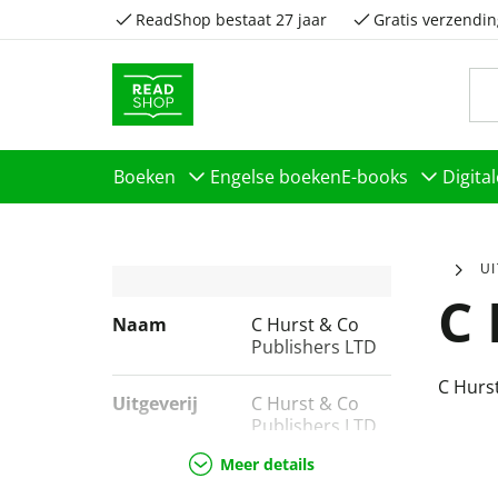
ReadShop bestaat 27 jaar
Gratis verzendin
Boeken
Engelse boeken
E-books
Digita
U
C 
Naam
C Hurst & Co
Publishers LTD
C Hurs
Uitgeverij
C Hurst & Co
Publishers LTD
Meer details
Genres
Geschiedenis &