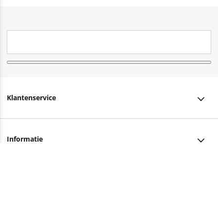
Klantenservice
Klantenservice
Informatie
Bestellen
Over ons
Bezorging
Advies nodig?
Vacatures
Betalen
Facebook
Winkels en openingstijden