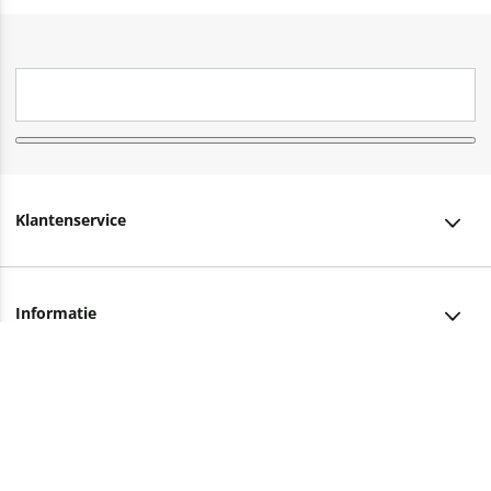
Klantenservice
Klantenservice
Informatie
Bestellen
Over ons
Bezorging
Advies nodig?
Vacatures
Betalen
Facebook
Winkels en openingstijden