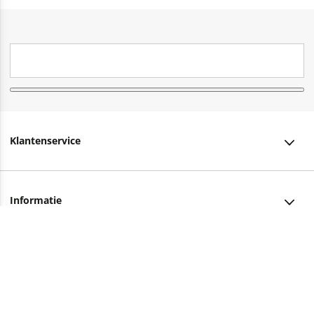
Klantenservice
Klantenservice
Informatie
Bestellen
Over ons
Bezorging
Advies nodig?
Vacatures
Betalen
Facebook
Winkels en openingstijden