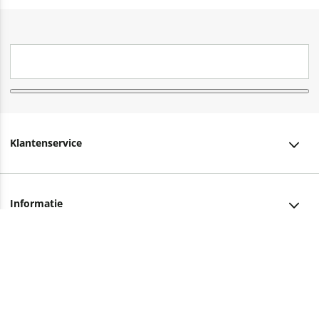
Klantenservice
Klantenservice
Informatie
Bestellen
Over ons
Bezorging
Advies nodig?
Vacatures
Betalen
Facebook
Winkels en openingstijden