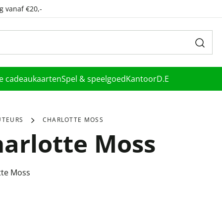
g vanaf €20,-
le cadeaukaarten
Spel & speelgoed
Kantoor
D.E
UTEURS
CHARLOTTE MOSS
arlotte Moss
tte Moss