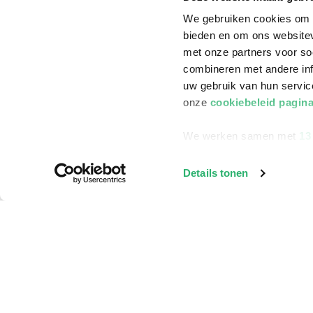
We gebruiken cookies om c
bieden en om ons websitev
met onze partners voor so
combineren met andere inf
uw gebruik van hun servi
onze
cookiebeleid pagin
We werken samen met
13
Details tonen
Klantenservice
Bestellen
Bezorging
Betalen
Retourneren
Veelgestelde vragen