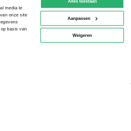
Alles toestaan
al media te
van onze site
Aanpassen
 gegevens
 op basis van
Weigeren
p
g?
eadshop.nl
 32