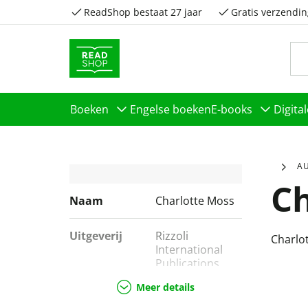
ReadShop bestaat 27 jaar
Gratis verzendin
Boeken
Engelse boeken
E-books
Digita
A
Ch
Naam
Charlotte Moss
Uitgeverij
Rizzoli
Charlo
International
Publications
Meer details
Genres
Hobbyboeken