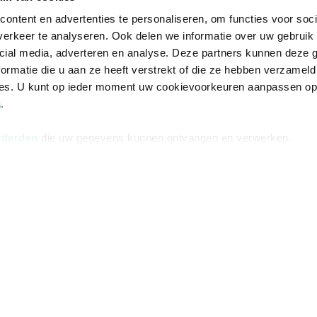
ontent en advertenties te personaliseren, om functies voor soci
erkeer te analyseren. Ook delen we informatie over uw gebruik 
cial media, adverteren en analyse. Deze partners kunnen deze
ormatie die u aan ze heeft verstrekt of die ze hebben verzameld
ces. U kunt op ieder moment uw cookievoorkeuren aanpassen o
a
.
 derden
die uw gegevens kunnen ontvangen en verwerken.
Informatie
Advies nodi
Over ons
Facebook
Vacatures
Instagram
Winkels en openingstijden
helpdesk@r
Cadeaukaart
088 - 133 84
Ondernemer worden