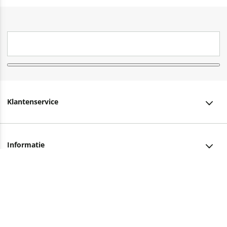
Klantenservice
Klantenservice
Informatie
Bestellen
Over ons
Bezorging
Advies nodig?
Vacatures
Betalen
Facebook
Winkels en openingstijden