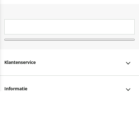
Klantenservice
Klantenservice
Informatie
Bestellen
Over ons
Bezorging
Advies nodig?
Vacatures
Betalen
Facebook
Winkels en openingstijden