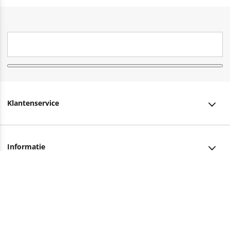
Klantenservice
Klantenservice
Informatie
Bestellen
Over ons
Bezorging
Advies nodig?
Vacatures
Betalen
Facebook
Winkels en openingstijden