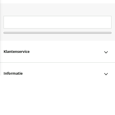
Klantenservice
Klantenservice
Informatie
Bestellen
Over ons
Bezorging
Advies nodig?
Vacatures
Betalen
Facebook
Winkels en openingstijden