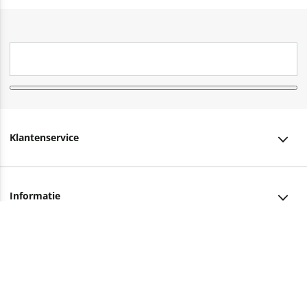
Klantenservice
Klantenservice
Informatie
Bestellen
Over ons
Bezorging
Advies nodig?
Vacatures
Betalen
Facebook
Winkels en openingstijden