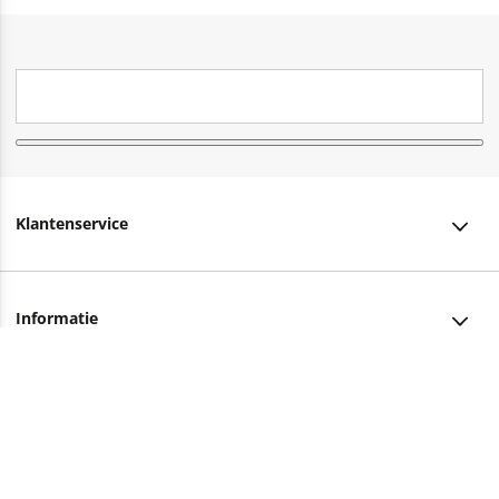
Klantenservice
Klantenservice
Informatie
Bestellen
Over ons
Bezorging
Advies nodig?
Vacatures
Betalen
Facebook
Winkels en openingstijden