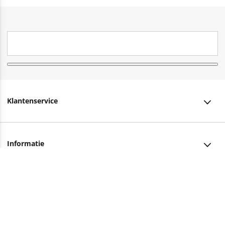
Klantenservice
Klantenservice
Informatie
Bestellen
Over ons
Bezorging
Advies nodig?
Vacatures
Betalen
Facebook
Winkels en openingstijden