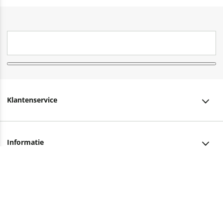
Klantenservice
Klantenservice
Informatie
Bestellen
Over ons
Bezorging
Advies nodig?
Vacatures
Betalen
Facebook
Winkels en openingstijden