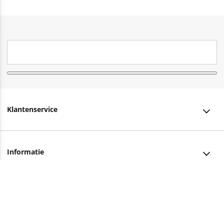
Klantenservice
Klantenservice
Informatie
Bestellen
Over ons
Bezorging
Advies nodig?
Vacatures
Betalen
Facebook