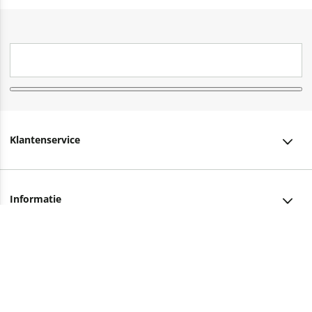
Klantenservice
Klantenservice
Informatie
Bestellen
Over ons
Bezorging
Advies nodig?
Vacatures
Betalen
Facebook
Winkels en openingstijden