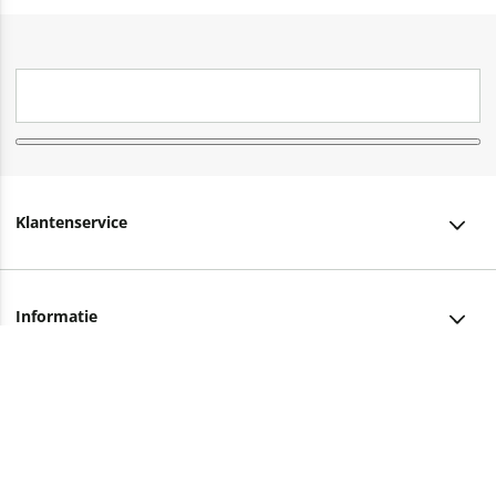
Klantenservice
Klantenservice
Informatie
Bestellen
Over ons
Bezorging
Advies nodig?
Vacatures
Betalen
Facebook
Winkels en openingstijden