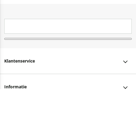
Klantenservice
Klantenservice
Informatie
Bestellen
Over ons
Bezorging
Advies nodig?
Vacatures
Betalen
Facebook
Winkels en openingstijden