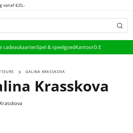
g vanaf €20,-
le cadeaukaarten
Spel & speelgoed
Kantoor
D.E
UTEURS
GALINA KRASSKOVA
lina Krasskova
 Krasskova