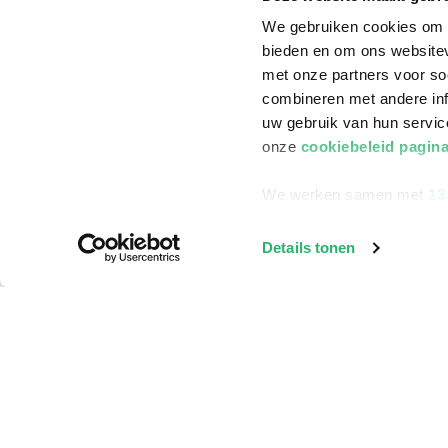
We gebruiken cookies om c
bieden en om ons websitev
met onze partners voor so
combineren met andere inf
uw gebruik van hun servi
onze
cookiebeleid pagin
We werken samen met
13
Details tonen
Klantenservice
Bestellen
Bezorging
Betalen
Retourneren
Veelgestelde vragen