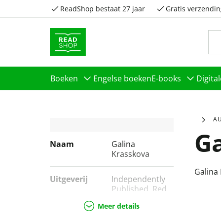
ReadShop bestaat 27 jaar
Gratis verzendin
Boeken
Engelse boeken
E-books
Digita
A
Ga
Naam
Galina
Krasskova
Galina
Uitgeverij
Independently
Published, Red
Wheel, Weiser
Meer details