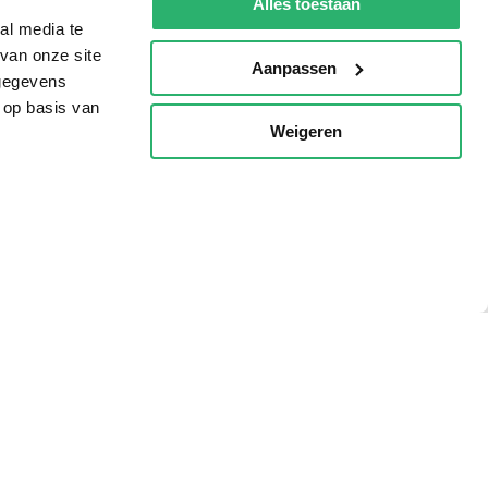
Alles toestaan
al media te
van onze site
Aanpassen
 gegevens
 op basis van
Weigeren
p
g?
eadshop.nl
 32