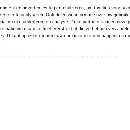
ontent en advertenties te personaliseren, om functies voor soci
erkeer te analyseren. Ook delen we informatie over uw gebruik 
cial media, adverteren en analyse. Deze partners kunnen deze
ormatie die u aan ze heeft verstrekt of die ze hebben verzameld
ces. U kunt op ieder moment uw cookievoorkeuren aanpassen o
a
.
 derden
die uw gegevens kunnen ontvangen en verwerken.
Informatie
Advies nodi
Over ons
Facebook
Vacatures
Instagram
Winkels en openingstijden
helpdesk@r
Cadeaukaart
088 - 133 84
Ondernemer worden