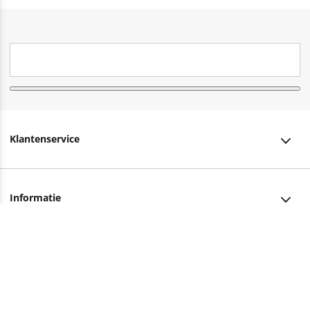
Klantenservice
Klantenservice
Informatie
Bestellen
Over ons
Bezorging
Advies nodig?
Vacatures
Betalen
Facebook
Winkels en openingstijden