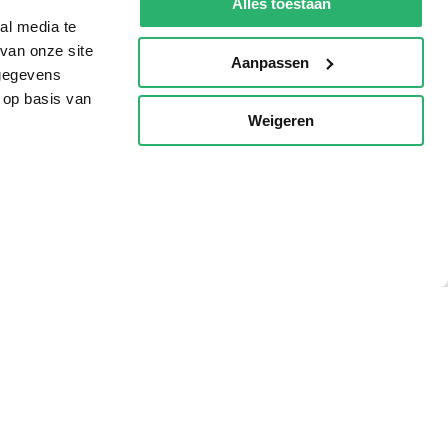
Alles toestaan
al media te
van onze site
Aanpassen
 gegevens
 op basis van
Weigeren
p
g?
eadshop.nl
 32