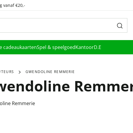
g vanaf €20,-
le cadeaukaarten
Spel & speelgoed
Kantoor
D.E
UTEURS
GWENDOLINE REMMERIE
wendoline Remmer
line Remmerie