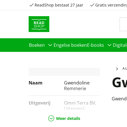
ReadShop bestaat 27 jaar
Gratis verzendin
Boeken
Engelse boeken
E-books
Digita
A
G
Naam
Gwendoline
Remmerie
Gwendo
Uitgeverij
Omni Terra BV,
Uitgeverij
Gwendoline,
Meer details
Gwendoline
Remmerie