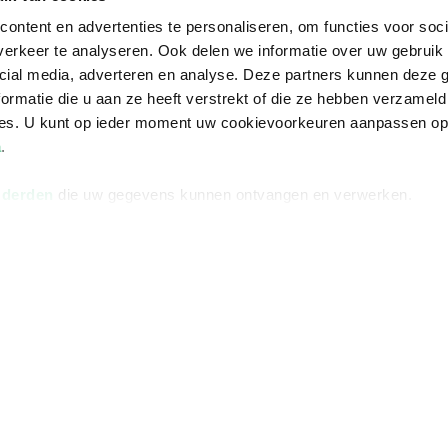
ontent en advertenties te personaliseren, om functies voor soci
erkeer te analyseren. Ook delen we informatie over uw gebruik 
cial media, adverteren en analyse. Deze partners kunnen deze
ormatie die u aan ze heeft verstrekt of die ze hebben verzameld
ces. U kunt op ieder moment uw cookievoorkeuren aanpassen o
a
.
 derden
die uw gegevens kunnen ontvangen en verwerken.
Informatie
Advies nodi
Over ons
Facebook
Vacatures
Instagram
Winkels en openingstijden
helpdesk@r
Cadeaukaart
088 - 133 84
Ondernemer worden