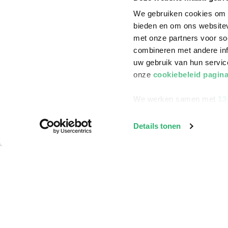
We gebruiken cookies om c
bieden en om ons websitev
met onze partners voor so
combineren met andere inf
uw gebruik van hun servi
onze
cookiebeleid pagin
We werken samen met
13
Details tonen
Klantenservice
Bestellen
Bezorging
Betalen
Retourneren
Veelgestelde vragen