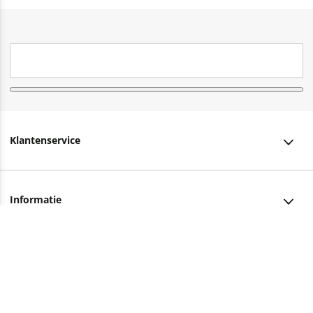
Klantenservice
Klantenservice
Informatie
Bestellen
Over ons
Bezorging
Advies nodig?
Vacatures
Betalen
Facebook
Winkels en openingstijden